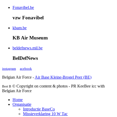
Fonavibel.be
vzw Fonavibel
kbam.be
KB Air Museum
beldefnews.mil.be
BelDefNews
instagram
acebook
Belgian Air Force -
Air Base Kleine-Brogel Peer (BE)
© Copyright on content & photos - PR KeeBee icc with
Bert B
Belgian Air Force
Home
Organisatie
Introductie BaseCo
Missieverklaring 10 W Tac