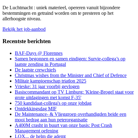
De Luchtmacht : uniek materieel, opereren vanuit bijzondere
bestemmingen en getraind worden om te presteren op het
allerhoogste niveau.
Bekijk het job-aanbod
Recentste berichten
BAF-Days @ Florennes
Samen begonnen en samen eindigen: Survie-collega’s op
laatste zending in Portugal
De laatste crewchiefs
Christmas wishes from the Minister and Chief of Defence
Militair kampioenschap triatlon 2025
Vrieske: 31 jaar voorbij gevlogen
Basiscommandant op TV Limburg: 'Kleine-Brogel staat voor
grote uitdagingen met komst F-35'
750 kandidaat-collega's op onze jobdag
Ontdekkingsdag MIF
De Maintenance- & Vlieggroep overhandigden beide een
mooi bedrag aan hun peterorganisatie
A400M crasht in buurt van onze basis: Post Crash
Management oefening
LOX... de helm die ademt