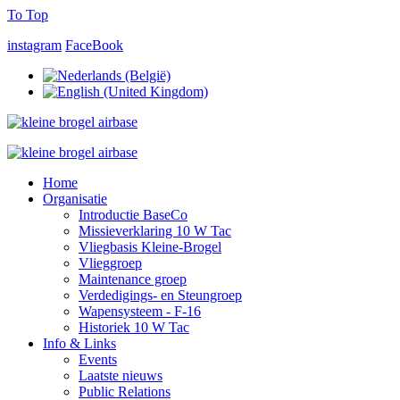
To Top
instagram
FaceBook
Home
Organisatie
Introductie BaseCo
Missieverklaring 10 W Tac
Vliegbasis Kleine-Brogel
Vlieggroep
Maintenance groep
Verdedigings- en Steungroep
Wapensysteem - F-16
Historiek 10 W Tac
Info & Links
Events
Laatste nieuws
Public Relations