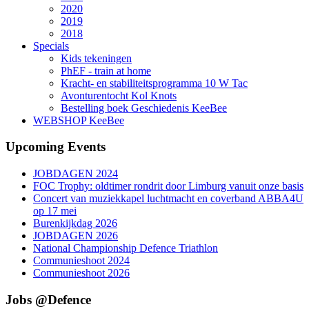
2020
2019
2018
Specials
Kids tekeningen
PhEF - train at home
Kracht- en stabiliteitsprogramma 10 W Tac
Avonturentocht Kol Knots
Bestelling boek Geschiedenis KeeBee
WEBSHOP KeeBee
Upcoming Events
JOBDAGEN 2024
FOC Trophy: oldtimer rondrit door Limburg vanuit onze basis
Concert van muziekkapel luchtmacht en coverband ABBA4U
op 17 mei
Burenkijkdag 2026
JOBDAGEN 2026
National Championship Defence Triathlon
Communieshoot 2024
Communieshoot 2026
Jobs @Defence