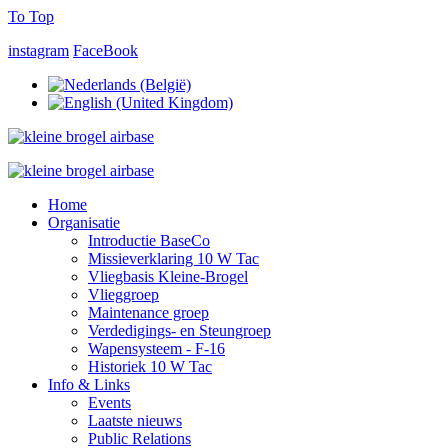
To Top
instagram
FaceBook
Home
Organisatie
Introductie BaseCo
Missieverklaring 10 W Tac
Vliegbasis Kleine-Brogel
Vlieggroep
Maintenance groep
Verdedigings- en Steungroep
Wapensysteem - F-16
Historiek 10 W Tac
Info & Links
Events
Laatste nieuws
Public Relations